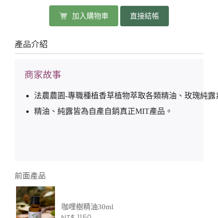
加入購物車
直接結帳
產品介紹
商家故事
法農農園-專職種植香草植物萃取各類精油、玫瑰純露
精油、純露皆為自產自銷真正MIT產品。
前面產品
咖哩樹精油30ml
NT$ 1150