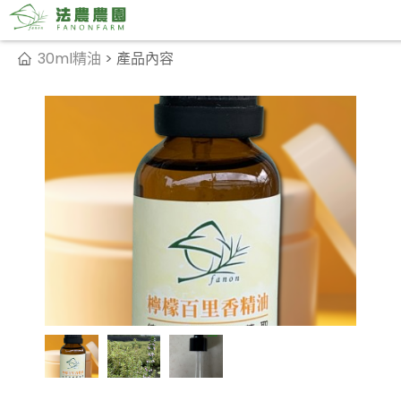
30ml精油
> 產品內容