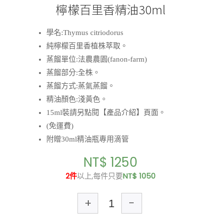
檸檬百里香精油30ml
學名:Thymus citriodorus
純檸檬百里香植株萃取。
蒸餾單位:法農農園(fanon-farm)
蒸餾部分:全株。
蒸餾方式:蒸氣蒸餾。
精油顏色:淺黃色。
15ml裝請另點閱【產品介紹】頁面。
(免運費)
附贈30ml精油瓶專用滴管
NT$ 1250
2件
以上,每件只要
NT$ 1050
+
-