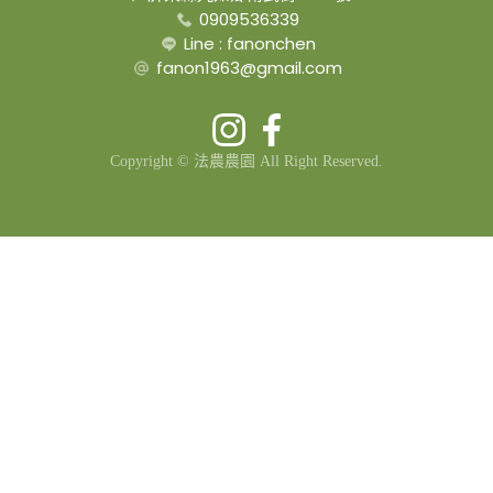
0909536339
Line : fanonchen
fanon1963@gmail.com
Copyright © 法農農園
All Right Reserved.