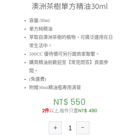
澳洲茶樹單方精油30ml
容量:30ml
單方純精油
萃取自澳洲茶樹的植物，可廣泛運用在日
常生活中。
500CC 優待價可另行跟商家聯繫。
購買精油前歡迎至【常見問答】頁面參
閱。
(免運費)
附贈30ml精油瓶專用滴管
NT$ 550
2件
以上,每件只要
NT$ 490
+
-